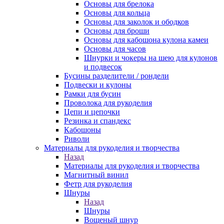
Основы для брелока
Основы для кольца
Основы для заколок и ободков
Основы для броши
Основы для кабошона кулона камеи
Основы для часов
Шнурки и чокеры на шею для кулонов
и подвесок
Бусины разделители / рондели
Подвески и кулоны
Рамки для бусин
Проволока для рукоделия
Цепи и цепочки
Резинка и спандекс
Кабошоны
Риволи
Материалы для рукоделия и творчества
Назад
Материалы для рукоделия и творчества
Магнитный винил
Фетр для рукоделия
Шнуры
Назад
Шнуры
Вощеный шнур