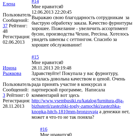
#14
Елена
Мне нравится
0
12.06.2013 22:20:45
Пользователь
Выражаю свою благодарность сотрудникам за
Сообщений:
быструю обработку заказа. Качество фурнитуры
37
Рейтинг:
хорошее. Пожелание - увеличить ассортимент
48
бусин, производства Чехии, Preciosa. Хотелось
Регистрация:
увидеть швензы с сеттингом. Спасибо за
02.06.2013
хорошее обслуживание!
#15
Мне нравится
0
Ирина
28.11.2013 20:19:48
Рыжкова
Здравствуйте! Покупала у вас фурнитуру,
осталась довольна качеством и ценой. Очень
Пользователь
рада принять участие в конкурсах и
Сообщений:
партнерской программе, Написала
3
Рейтинг:
0
комментарий вот здесь
Регистрация:
http://www.vsembusiki.ru/katalog/furnitura-dlja-
28.11.2013
bizhuterii/zastezhki-togly-zamochki/zastezhka-
knopka-hitch-1810mm-bronzovaja
а денежки нет,
может я что-то не так поняла?
#16
Мне нравится
0