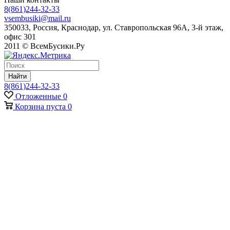
8(861)244-32-33
vsembusiki@mail.ru
350033, Россия, Краснодар, ул. Ставропольская 96А, 3-й этаж,
офис 301
2011 © ВсемБусики.Ру
Найти
8(861)244-32-33
Отложенные
0
Корзина
пуста
0