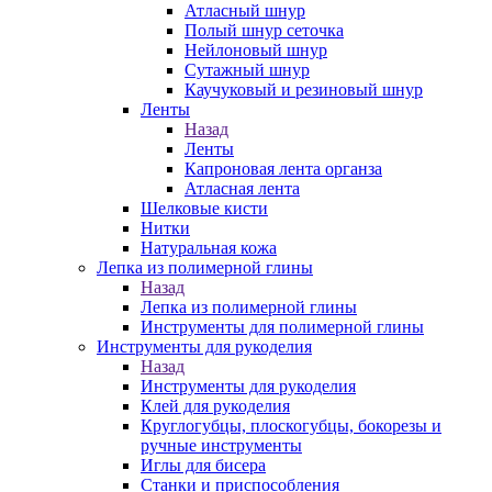
Атласный шнур
Полый шнур сеточка
Нейлоновый шнур
Сутажный шнур
Каучуковый и резиновый шнур
Ленты
Назад
Ленты
Капроновая лента органза
Атласная лента
Шелковые кисти
Нитки
Натуральная кожа
Лепка из полимерной глины
Назад
Лепка из полимерной глины
Инструменты для полимерной глины
Инструменты для рукоделия
Назад
Инструменты для рукоделия
Клей для рукоделия
Круглогубцы, плоскогубцы, бокорезы и
ручные инструменты
Иглы для бисера
Станки и приспособления