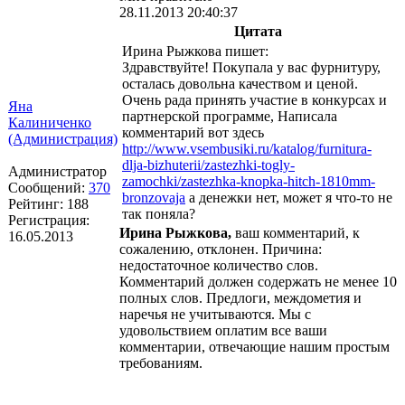
28.11.2013 20:40:37
Цитата
Ирина Рыжкова пишет:
Здравствуйте! Покупала у вас фурнитуру,
осталась довольна качеством и ценой.
Очень рада принять участие в конкурсах и
Яна
партнерской программе, Написала
Калиниченко
комментарий вот здесь
(Администрация)
http://www.vsembusiki.ru/katalog/furnitura-
dlja-bizhuterii/zastezhki-togly-
Администратор
zamochki/zastezhka-knopka-hitch-1810mm-
Сообщений:
370
bronzovaja
а денежки нет, может я что-то не
Рейтинг:
188
так поняла?
Регистрация:
Ирина Рыжкова,
ваш комментарий, к
16.05.2013
сожалению, отклонен. Причина:
недостаточное количество слов.
Комментарий должен содержать не менее 10
полных слов. Предлоги, междометия и
наречья не учитываются. Мы с
удовольствием оплатим все ваши
комментарии, отвечающие нашим простым
требованиям.