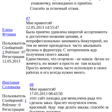
упаковочку, неожиданно и приятно.
Спасибо за отличный отзыв.
#7
Мне нравится
0
12.05.2013 14:55:47
Елена
Была приятно удивлена широтой ассортимента
Фурман
и достаточно низкими ценами, я
непрофессионально занимаюсь бижутерией, но
Пользователь
тем не менее приходиться часто заказывать
Сообщений:
бусины и фурнитуру. С нетерпением жду
1
Рейтинг:
97
получения своего заказа)
Регистрация:
Единственно, что огорчило - не нашла бусин из
12.05.2013
жемчуга, но может я просто не там искала)
Просто жемчуг очень часто использую в своих
работах и его всегда нужно много.
Виктория
#8
Соловьева
Мне нравится
0
17.05.2013 08:43:50
Пользователь
этот сайт находка для меня,очень рада что
Сообщений:
1
сделала заказ. браслет получился очень
Рейтинг:
0
красивый. буду еще делать заказы. спасибо за
Регистрация:
быструю доставку.