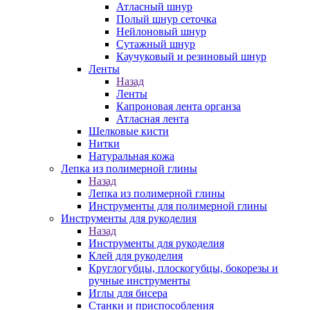
Атласный шнур
Полый шнур сеточка
Нейлоновый шнур
Сутажный шнур
Каучуковый и резиновый шнур
Ленты
Назад
Ленты
Капроновая лента органза
Атласная лента
Шелковые кисти
Нитки
Натуральная кожа
Лепка из полимерной глины
Назад
Лепка из полимерной глины
Инструменты для полимерной глины
Инструменты для рукоделия
Назад
Инструменты для рукоделия
Клей для рукоделия
Круглогубцы, плоскогубцы, бокорезы и
ручные инструменты
Иглы для бисера
Станки и приспособления