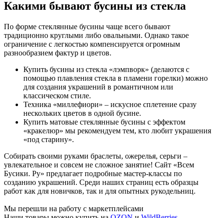
Какими бывают бусины из стекла
По форме стеклянные бусины чаще всего бывают
традиционно круглыми либо овальными. Однако такое
ограничение с легкостью компенсируется огромным
разнообразием фактур и цветов.
Купить бусины из стекла «лэмпворк» (делаются с
помощью плавления стекла в пламени горелки) можно
для создания украшений в романтичном или
классическом стиле.
Техника «миллефиори» – искусное сплетение сразу
нескольких цветов в одной бусине.
Купить матовые стеклянные бусины с эффектом
«кракелюр» мы рекомендуем тем, кто любит украшения
«под старину».
Собирать своими руками браслеты, ожерелья, серьги –
увлекательное и совсем не сложное занятие! Сайт «Всем
Бусики. Ру» предлагает подробные мастер-классы по
созданию украшений. Среди наших страниц есть образцы
работ как для новичков, так и для опытных рукодельниц.
Мы перешли на работу с маркетплейсами
Наши товары можно купить на
OZON
и
WildBerries