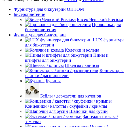
Фурнитура для бижутерии ОПТОМ
Бисероплетение
Бисер Чешский Preciosa
Проволока для
бисероплетения
Фурнитура для бижутерии
LUX фурнитура
для бижутерии
Колечки и кольца
Пины и
штифты для бижутерии
Швензы / клипсы
Коннекторы
/ линки / расширители
Бусины
Бейлы / держатели для кулонов
Концевики / калотты / скуфейки / кримпы
Шапочки для бусин
Застежки / тоглы /
замочки
Основы /