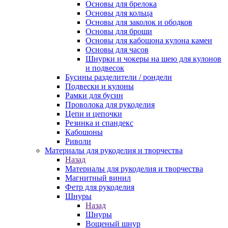
Основы для брелока
Основы для кольца
Основы для заколок и ободков
Основы для броши
Основы для кабошона кулона камеи
Основы для часов
Шнурки и чокеры на шею для кулонов
и подвесок
Бусины разделители / рондели
Подвески и кулоны
Рамки для бусин
Проволока для рукоделия
Цепи и цепочки
Резинка и спандекс
Кабошоны
Риволи
Материалы для рукоделия и творчества
Назад
Материалы для рукоделия и творчества
Магнитный винил
Фетр для рукоделия
Шнуры
Назад
Шнуры
Вощеный шнур