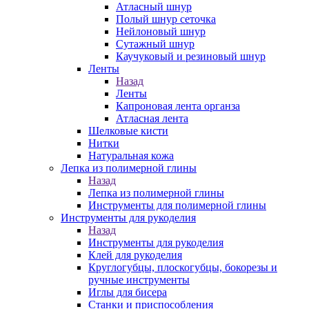
Атласный шнур
Полый шнур сеточка
Нейлоновый шнур
Сутажный шнур
Каучуковый и резиновый шнур
Ленты
Назад
Ленты
Капроновая лента органза
Атласная лента
Шелковые кисти
Нитки
Натуральная кожа
Лепка из полимерной глины
Назад
Лепка из полимерной глины
Инструменты для полимерной глины
Инструменты для рукоделия
Назад
Инструменты для рукоделия
Клей для рукоделия
Круглогубцы, плоскогубцы, бокорезы и
ручные инструменты
Иглы для бисера
Станки и приспособления