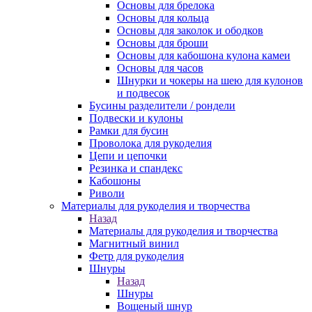
Основы для брелока
Основы для кольца
Основы для заколок и ободков
Основы для броши
Основы для кабошона кулона камеи
Основы для часов
Шнурки и чокеры на шею для кулонов
и подвесок
Бусины разделители / рондели
Подвески и кулоны
Рамки для бусин
Проволока для рукоделия
Цепи и цепочки
Резинка и спандекс
Кабошоны
Риволи
Материалы для рукоделия и творчества
Назад
Материалы для рукоделия и творчества
Магнитный винил
Фетр для рукоделия
Шнуры
Назад
Шнуры
Вощеный шнур