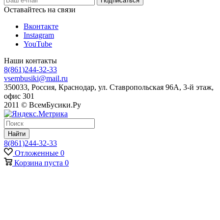
Оставайтесь на связи
Вконтакте
Instagram
YouTube
Наши контакты
8(861)244-32-33
vsembusiki@mail.ru
350033, Россия, Краснодар, ул. Ставропольская 96А, 3-й этаж,
офис 301
2011 © ВсемБусики.Ру
Найти
8(861)244-32-33
Отложенные
0
Корзина
пуста
0