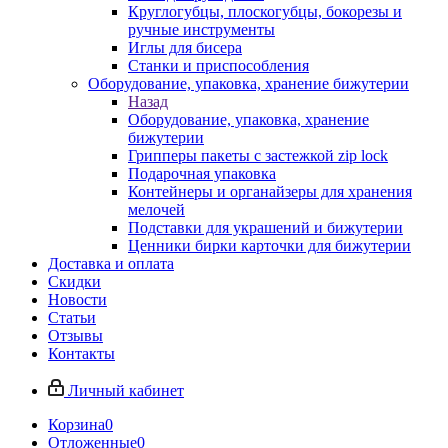
Круглогубцы, плоскогубцы, бокорезы и
ручные инструменты
Иглы для бисера
Станки и приспособления
Оборудование, упаковка, хранение бижутерии
Назад
Оборудование, упаковка, хранение
бижутерии
Грипперы пакеты с застежкой zip lock
Подарочная упаковка
Контейнеры и органайзеры для хранения
мелочей
Подставки для украшений и бижутерии
Ценники бирки карточки для бижутерии
Доставка и оплата
Скидки
Новости
Статьи
Отзывы
Контакты
Личный кабинет
Корзина
0
Отложенные
0