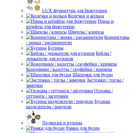
LUX фурнитура для бижутерии
Колечки и кольца
Пины и
штифты для бижутерии
Швензы / клипсы
Коннекторы
/ линки / расширители
Бусины
Бейлы /
держатели для кулонов
Концевики / калотты / скуфейки / кримпы
Шапочки для бусин
Застежки / тоглы /
замочки
Основы /
сеттинги / заготовки
Бусины
разделители / рондели
Подвески и кулоны
Рамки для бусин