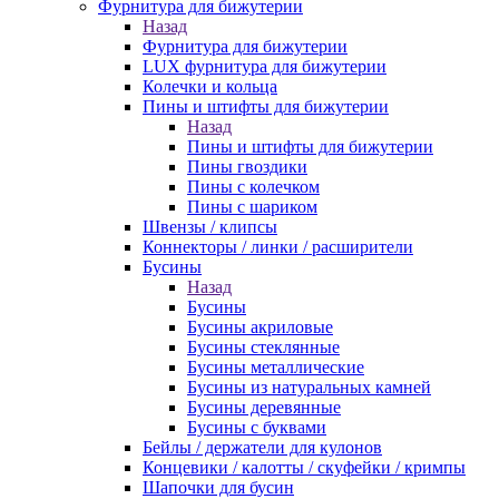
Фурнитура для бижутерии
Назад
Фурнитура для бижутерии
LUX фурнитура для бижутерии
Колечки и кольца
Пины и штифты для бижутерии
Назад
Пины и штифты для бижутерии
Пины гвоздики
Пины с колечком
Пины с шариком
Швензы / клипсы
Коннекторы / линки / расширители
Бусины
Назад
Бусины
Бусины акриловые
Бусины стеклянные
Бусины металлические
Бусины из натуральных камней
Бусины деревянные
Бусины с буквами
Бейлы / держатели для кулонов
Концевики / калотты / скуфейки / кримпы
Шапочки для бусин