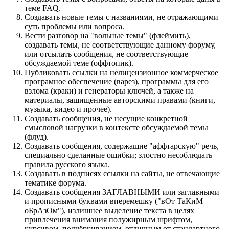
теме FAQ.
Создавать новые темы с названиями, не отражающими
суть проблемы или вопроса.
Вести разговор на "вольные темы" (флеймить),
создавать темы, не соответствующие данному форуму,
или отсылать сообщения, не соответствующие
обсуждаемой теме (оффтопик).
Публиковать ссылки на нелицензионное коммерческое
програмное обеспечение (варез), программы для его
взлома (краки) и генераторы ключей, а также на
материалы, защищённые авторскими правами (книги,
музыка, видео и прочее).
Создавать сообщения, не несущие конкретной
смысловой нагрузки в контексте обсуждаемой темы
(флуд).
Создавать сообщения, содержащие "аффтарскую" речь,
специально сделанные ошибки; злостно несоблюдать
правила русского языка.
Создавать в подписях ссылки на сайты, не отвечающие
тематике форума.
Cоздавать сообщения ЗАГЛАВНЫМИ или заглавными
и прописными буквами вперемешку ("вОт ТаКиМ
оБрАзОм"), излишнее выделение текста в целях
привлечения внимания полужирным шрифтом,
курсивом, подчёркиванием, отличным от стандартного