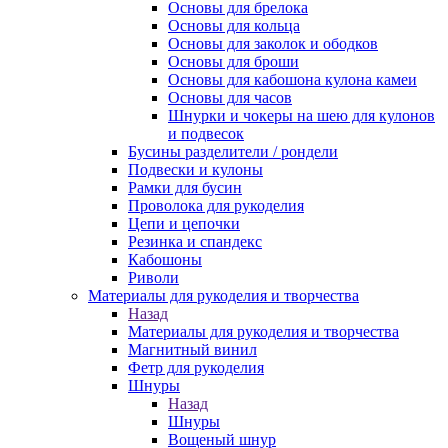
Основы для брелока
Основы для кольца
Основы для заколок и ободков
Основы для броши
Основы для кабошона кулона камеи
Основы для часов
Шнурки и чокеры на шею для кулонов
и подвесок
Бусины разделители / рондели
Подвески и кулоны
Рамки для бусин
Проволока для рукоделия
Цепи и цепочки
Резинка и спандекс
Кабошоны
Риволи
Материалы для рукоделия и творчества
Назад
Материалы для рукоделия и творчества
Магнитный винил
Фетр для рукоделия
Шнуры
Назад
Шнуры
Вощеный шнур