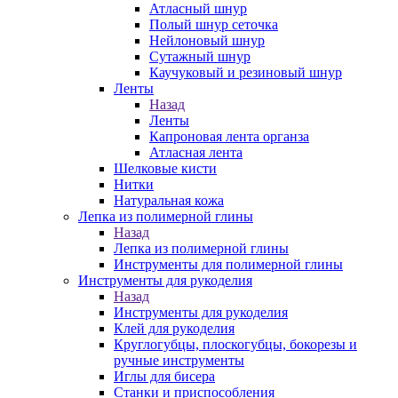
Атласный шнур
Полый шнур сеточка
Нейлоновый шнур
Сутажный шнур
Каучуковый и резиновый шнур
Ленты
Назад
Ленты
Капроновая лента органза
Атласная лента
Шелковые кисти
Нитки
Натуральная кожа
Лепка из полимерной глины
Назад
Лепка из полимерной глины
Инструменты для полимерной глины
Инструменты для рукоделия
Назад
Инструменты для рукоделия
Клей для рукоделия
Круглогубцы, плоскогубцы, бокорезы и
ручные инструменты
Иглы для бисера
Станки и приспособления