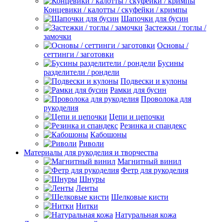
Концевики / калотты / скуфейки / кримпы
Шапочки для бусин
Застежки / тоглы /
замочки
Основы /
сеттинги / заготовки
Бусины
разделители / рондели
Подвески и кулоны
Рамки для бусин
Проволока для
рукоделия
Цепи и цепочки
Резинка и спандекс
Кабошоны
Риволи
Материалы для рукоделия и творчества
Магнитный винил
Фетр для рукоделия
Шнуры
Ленты
Шелковые кисти
Нитки
Натуральная кожа