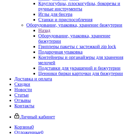
Круглогубцы, плоскогубцы, бокорезы и
ручные инструменты
Иглы для бисера
Станки и приспособления
Оборудование, упаковка, хранение бижутерии
Назад
Оборудование, упаковка, хранение
бижутерии
Грипперы пакеты с застежкой zip lock
Подарочная упаковка
Контейнеры и органайзеры для хранения
мелочей
Подставки для украшений и бижутерии
Ценники бирки карточки для бижутерии
Доставка и оплата
Скидки
Новости
Статьи
Отзывы
Контакты
Личный кабинет
Корзина
0
Отложенные
0