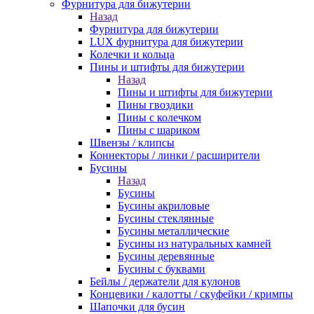
Фурнитура для бижутерии
Назад
Фурнитура для бижутерии
LUX фурнитура для бижутерии
Колечки и кольца
Пины и штифты для бижутерии
Назад
Пины и штифты для бижутерии
Пины гвоздики
Пины с колечком
Пины с шариком
Швензы / клипсы
Коннекторы / линки / расширители
Бусины
Назад
Бусины
Бусины акриловые
Бусины стеклянные
Бусины металлические
Бусины из натуральных камней
Бусины деревянные
Бусины с буквами
Бейлы / держатели для кулонов
Концевики / калотты / скуфейки / кримпы
Шапочки для бусин