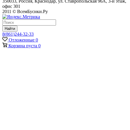
350033, Россия, Краснодар, ул. Ставропольская 96А, 3-й этаж,
офис 301
2011 © ВсемБусики.Ру
Найти
8(861)244-32-33
Отложенные
0
Корзина
пуста
0