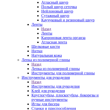
Атласный шнур
Полый шнур сеточка
Нейлоновый шнур
Сутажный шнур
Каучуковый и резиновый шнур
Ленты
Назад
Ленты
Капроновая лента органза
Атласная лента
Шелковые кисти
Нитки
Натуральная кожа
Лепка из полимерной глины
Назад
Лепка из полимерной глины
Инструменты для полимерной глины
Инструменты для рукоделия
Назад
Инструменты для рукоделия
Клей для рукоделия
Круглогубцы, плоскогубцы, бокорезы и
ручные инструменты
Иглы для бисера
Станки и приспособления