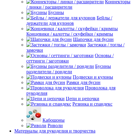
Коннекторы
/ линки / расширители
Бусины
Бейлы /
держатели для кулонов
Концевики / калотты / скуфейки / кримпы
Шапочки для бусин
Застежки / тоглы /
замочки
Основы /
сеттинги / заготовки
Бусины
разделители / рондели
Подвески и кулоны
Рамки для бусин
Проволока для
рукоделия
Цепи и цепочки
Резинка и спандекс
Кабошоны
Риволи
Материалы для рукоделия и творчества