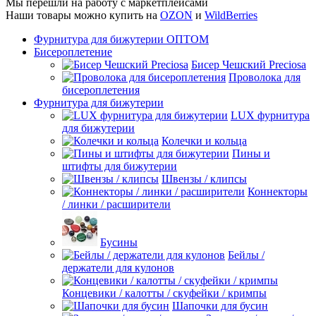
Мы перешли на работу с маркетплейсами
Наши товары можно купить на
OZON
и
WildBerries
Фурнитура для бижутерии ОПТОМ
Бисероплетение
Бисер Чешский Preciosa
Проволока для
бисероплетения
Фурнитура для бижутерии
LUX фурнитура
для бижутерии
Колечки и кольца
Пины и
штифты для бижутерии
Швензы / клипсы
Коннекторы
/ линки / расширители
Бусины
Бейлы /
держатели для кулонов
Концевики / калотты / скуфейки / кримпы
Шапочки для бусин