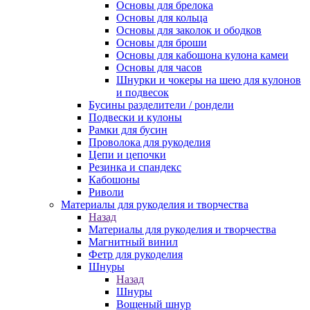
Основы для брелока
Основы для кольца
Основы для заколок и ободков
Основы для броши
Основы для кабошона кулона камеи
Основы для часов
Шнурки и чокеры на шею для кулонов
и подвесок
Бусины разделители / рондели
Подвески и кулоны
Рамки для бусин
Проволока для рукоделия
Цепи и цепочки
Резинка и спандекс
Кабошоны
Риволи
Материалы для рукоделия и творчества
Назад
Материалы для рукоделия и творчества
Магнитный винил
Фетр для рукоделия
Шнуры
Назад
Шнуры
Вощеный шнур