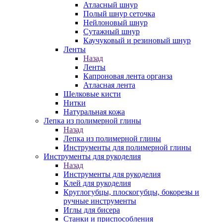
Атласный шнур
Полый шнур сеточка
Нейлоновый шнур
Сутажный шнур
Каучуковый и резиновый шнур
Ленты
Назад
Ленты
Капроновая лента органза
Атласная лента
Шелковые кисти
Нитки
Натуральная кожа
Лепка из полимерной глины
Назад
Лепка из полимерной глины
Инструменты для полимерной глины
Инструменты для рукоделия
Назад
Инструменты для рукоделия
Клей для рукоделия
Круглогубцы, плоскогубцы, бокорезы и
ручные инструменты
Иглы для бисера
Станки и приспособления