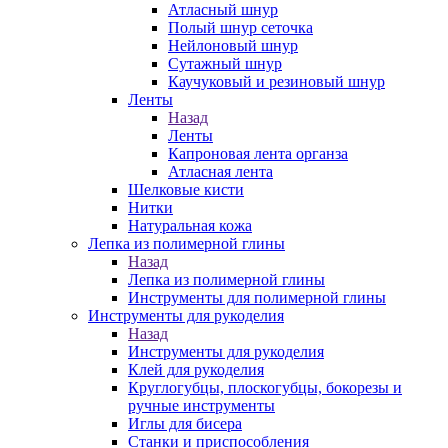
Атласный шнур
Полый шнур сеточка
Нейлоновый шнур
Сутажный шнур
Каучуковый и резиновый шнур
Ленты
Назад
Ленты
Капроновая лента органза
Атласная лента
Шелковые кисти
Нитки
Натуральная кожа
Лепка из полимерной глины
Назад
Лепка из полимерной глины
Инструменты для полимерной глины
Инструменты для рукоделия
Назад
Инструменты для рукоделия
Клей для рукоделия
Круглогубцы, плоскогубцы, бокорезы и
ручные инструменты
Иглы для бисера
Станки и приспособления