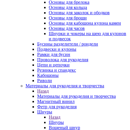
Основы для брелока
Основы для кольца
Основы для заколок и ободков
Основы для броши
Основы для кабошона кулона камеи
Основы для часов
Шнурки и чокеры на шею для кулонов
и подвесок
Бусины разделители / рондели
Подвески и кулоны
Рамки для бусин
Проволока для рукоделия
Цепи и цепочки
Резинка и спандекс
Кабошоны
Риволи
Материалы для рукоделия и творчества
Назад
Материалы для рукоделия и творчества
Магнитный винил
Фетр для рукоделия
Шнуры
Назад
Шнуры
Вощеный шнур