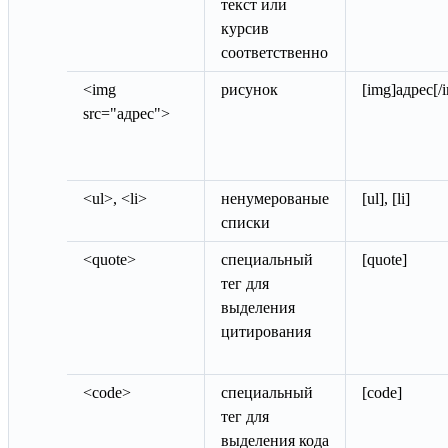
текст или
курсив
соответственно
<img
рисунок
[img]адрес[/
src="адрес">
<ul>, <li>
ненумерованые
[ul], [li]
списки
<quote>
специальный
[quote]
тег для
выделения
цитирования
<code>
специальный
[code]
тег для
выделения кода