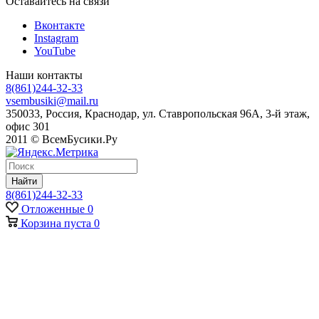
Оставайтесь на связи
Вконтакте
Instagram
YouTube
Наши контакты
8(861)244-32-33
vsembusiki@mail.ru
350033, Россия, Краснодар, ул. Ставропольская 96А, 3-й этаж,
офис 301
2011 © ВсемБусики.Ру
Найти
8(861)244-32-33
Отложенные
0
Корзина
пуста
0