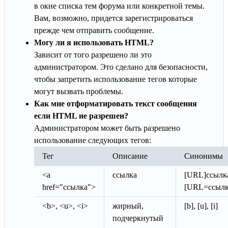
в окне списка тем форума или конкретной темы.
Вам, возможно, придется зарегистрироваться
прежде чем отправить сообщение.
Могу ли я использовать HTML?
Зависит от того разрешено ли это
администратором. Это сделано для безопасности,
чтобы запретить использование тегов которые
могут вызвать проблемы.
Как мне отформатировать текст сообщения
если HTML не разрешен?
Администратором может быть разрешено
использование следующих тегов:
Тег
Описание
Синонимы
<a
ссылка
[URL]ссылк
href="ссылка">
[URL=ссылк
<b>, <u>, <i>
жирный,
[b], [u], [i]
подчеркнутый