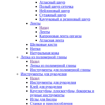
Атласный шнур
Полый шнур сеточка
Нейлоновый шнур
Сутажный шнур
Каучуковый и резиновый шнур
Ленты
Назад
Ленты
Капроновая лента органза
Атласная лента
Шелковые кисти
Нитки
Натуральная кожа
Лепка из полимерной глины
Назад
Лепка из полимерной глины
Инструменты для полимерной глины
Инструменты для рукоделия
Назад
Инструменты для рукоделия
Клей для рукоделия
Круглогубцы, плоскогубцы, бокорезы и
ручные инструменты
Иглы для бисера
Станки и приспособления