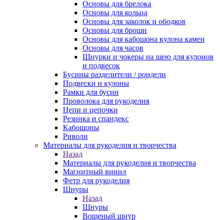
Основы для брелока
Основы для кольца
Основы для заколок и ободков
Основы для броши
Основы для кабошона кулона камеи
Основы для часов
Шнурки и чокеры на шею для кулонов
и подвесок
Бусины разделители / рондели
Подвески и кулоны
Рамки для бусин
Проволока для рукоделия
Цепи и цепочки
Резинка и спандекс
Кабошоны
Риволи
Материалы для рукоделия и творчества
Назад
Материалы для рукоделия и творчества
Магнитный винил
Фетр для рукоделия
Шнуры
Назад
Шнуры
Вощеный шнур