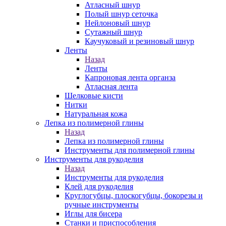
Атласный шнур
Полый шнур сеточка
Нейлоновый шнур
Сутажный шнур
Каучуковый и резиновый шнур
Ленты
Назад
Ленты
Капроновая лента органза
Атласная лента
Шелковые кисти
Нитки
Натуральная кожа
Лепка из полимерной глины
Назад
Лепка из полимерной глины
Инструменты для полимерной глины
Инструменты для рукоделия
Назад
Инструменты для рукоделия
Клей для рукоделия
Круглогубцы, плоскогубцы, бокорезы и
ручные инструменты
Иглы для бисера
Станки и приспособления