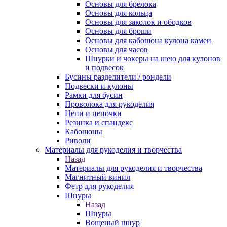
Основы для брелока
Основы для кольца
Основы для заколок и ободков
Основы для броши
Основы для кабошона кулона камеи
Основы для часов
Шнурки и чокеры на шею для кулонов
и подвесок
Бусины разделители / рондели
Подвески и кулоны
Рамки для бусин
Проволока для рукоделия
Цепи и цепочки
Резинка и спандекс
Кабошоны
Риволи
Материалы для рукоделия и творчества
Назад
Материалы для рукоделия и творчества
Магнитный винил
Фетр для рукоделия
Шнуры
Назад
Шнуры
Вощеный шнур