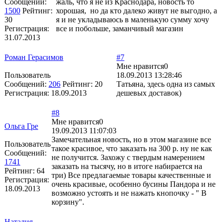
Сообщений:
жаль, что я не из Краснодара, новость то
1500
Рейтинг:
хорошая, но да кто далеко живут не выгодно, а
30
я и не укладываюсь в маленькую сумму хочу
Регистрация:
все и побольше, заманчивый магазин
31.07.2013
Роман Герасимов
#7
Мне нравится
0
Пользователь
18.09.2013 13:28:46
Сообщений:
206
Рейтинг:
20
Татьяна, здесь одна из самых
Регистрация:
18.09.2013
дешевых доставок)
#8
Мне нравится
0
Ольга Гре
19.09.2013 11:07:03
Замечательная новость, но в этом магазине все
Пользователь
такое красивое, что заказать на 300 р. ну не как
Сообщений:
не получится. Захожу с твердым намерением
1741
заказать на тысячу, но в итоге набирается на
Рейтинг:
64
три) Все предлагаемые товары качественные и
Регистрация:
очень красивые, особенно бусины Пандора и не
18.09.2013
возможно устоять и не нажать кнопочку - " В
корзину".
Наталия