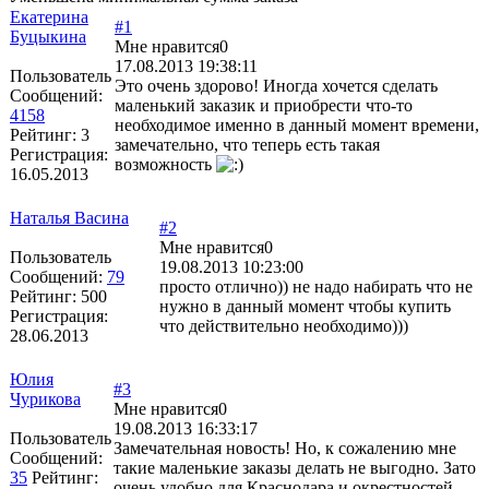
Екатерина
#1
Буцыкина
Мне нравится
0
17.08.2013 19:38:11
Пользователь
Это очень здорово! Иногда хочется сделать
Сообщений:
маленький заказик и приобрести что-то
4158
необходимое именно в данный момент времени,
Рейтинг:
3
замечательно, что теперь есть такая
Регистрация:
возможность
16.05.2013
Наталья Васина
#2
Мне нравится
0
Пользователь
19.08.2013 10:23:00
Сообщений:
79
просто отлично)) не надо набирать что не
Рейтинг:
500
нужно в данный момент чтобы купить
Регистрация:
что действительно необходимо)))
28.06.2013
Юлия
#3
Чурикова
Мне нравится
0
19.08.2013 16:33:17
Пользователь
Замечательная новость! Но, к сожалению мне
Сообщений:
такие маленькие заказы делать не выгодно. Зато
35
Рейтинг:
очень удобно для Краснодара и окрестностей.