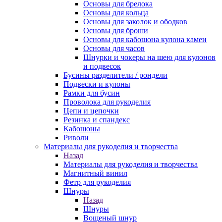
Основы для брелока
Основы для кольца
Основы для заколок и ободков
Основы для броши
Основы для кабошона кулона камеи
Основы для часов
Шнурки и чокеры на шею для кулонов
и подвесок
Бусины разделители / рондели
Подвески и кулоны
Рамки для бусин
Проволока для рукоделия
Цепи и цепочки
Резинка и спандекс
Кабошоны
Риволи
Материалы для рукоделия и творчества
Назад
Материалы для рукоделия и творчества
Магнитный винил
Фетр для рукоделия
Шнуры
Назад
Шнуры
Вощеный шнур