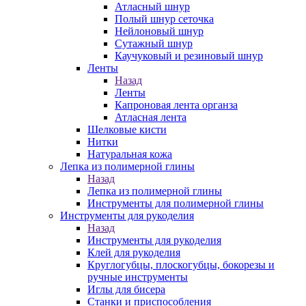
Атласный шнур
Полый шнур сеточка
Нейлоновый шнур
Сутажный шнур
Каучуковый и резиновый шнур
Ленты
Назад
Ленты
Капроновая лента органза
Атласная лента
Шелковые кисти
Нитки
Натуральная кожа
Лепка из полимерной глины
Назад
Лепка из полимерной глины
Инструменты для полимерной глины
Инструменты для рукоделия
Назад
Инструменты для рукоделия
Клей для рукоделия
Круглогубцы, плоскогубцы, бокорезы и
ручные инструменты
Иглы для бисера
Станки и приспособления