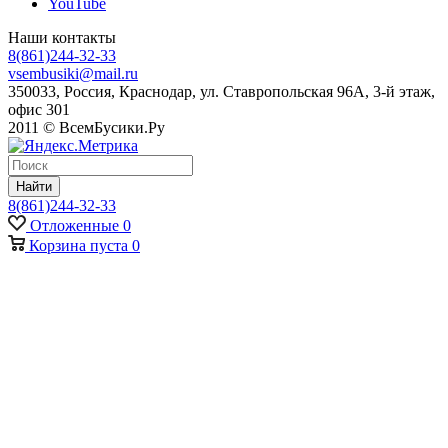
YouTube
Наши контакты
8(861)244-32-33
vsembusiki@mail.ru
350033, Россия, Краснодар, ул. Ставропольская 96А, 3-й этаж,
офис 301
2011 © ВсемБусики.Ру
Найти
8(861)244-32-33
Отложенные
0
Корзина
пуста
0