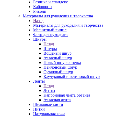
Резинка и спандекс
Кабошоны
Риволи
Материалы для рукоделия и творчества
Назад
Материалы для рукоделия и творчества
Магнитный винил
Фетр для рукоделия
Шнуры
Назад
Шнуры
Вощеный шнур
Атласный шнур
Полый шнур сеточка
Нейлоновый шнур
Сутажный шнур
Каучуковый и резиновый шнур
Ленты
Назад
Ленты
Капроновая лента органза
Атласная лента
Шелковые кисти
Нитки
Натуральная кожа