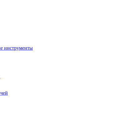
ые инструменты
и
очей