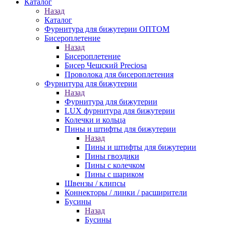
Каталог
Назад
Каталог
Фурнитура для бижутерии ОПТОМ
Бисероплетение
Назад
Бисероплетение
Бисер Чешский Preciosa
Проволока для бисероплетения
Фурнитура для бижутерии
Назад
Фурнитура для бижутерии
LUX фурнитура для бижутерии
Колечки и кольца
Пины и штифты для бижутерии
Назад
Пины и штифты для бижутерии
Пины гвоздики
Пины с колечком
Пины с шариком
Швензы / клипсы
Коннекторы / линки / расширители
Бусины
Назад
Бусины