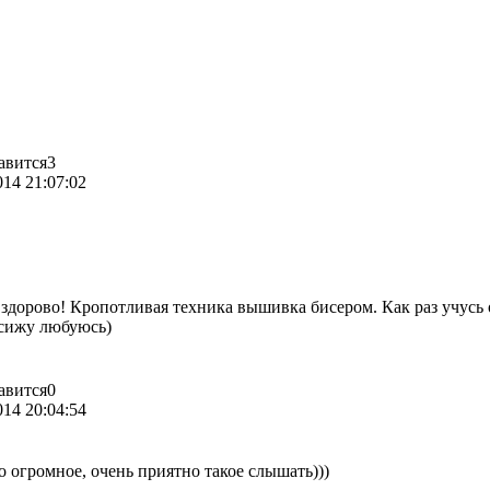
авится
3
014 21:07:02
 здорово! Кропотливая техника вышивка бисером. Как раз учусь 
 сижу любуюсь)
авится
0
014 20:04:54
 огромное, очень приятно такое слышать)))