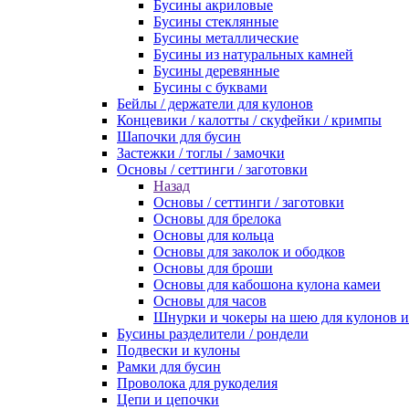
Бусины акриловые
Бусины стеклянные
Бусины металлические
Бусины из натуральных камней
Бусины деревянные
Бусины с буквами
Бейлы / держатели для кулонов
Концевики / калотты / скуфейки / кримпы
Шапочки для бусин
Застежки / тоглы / замочки
Основы / сеттинги / заготовки
Назад
Основы / сеттинги / заготовки
Основы для брелока
Основы для кольца
Основы для заколок и ободков
Основы для броши
Основы для кабошона кулона камеи
Основы для часов
Шнурки и чокеры на шею для кулонов и
Бусины разделители / рондели
Подвески и кулоны
Рамки для бусин
Проволока для рукоделия
Цепи и цепочки