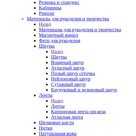
Резинка и спандекс
Кабошоны
Риволи
Материалы для рукоделия и творчества
Назад
Материалы для рукоделия и творчества
Магнитный винил
Фетр для рукоделия
Шнуры
Назад
Шнуры
Вощеный шнур
Атласный шнур
Полый шнур сеточка
Нейлоновый шнур
Сутажный шнур
Каучуковый и резиновый шнур
Ленты
Назад
Ленты
Капроновая лента органза
Атласная лента
Шелковые кисти
Нитки
Натуральная кожа