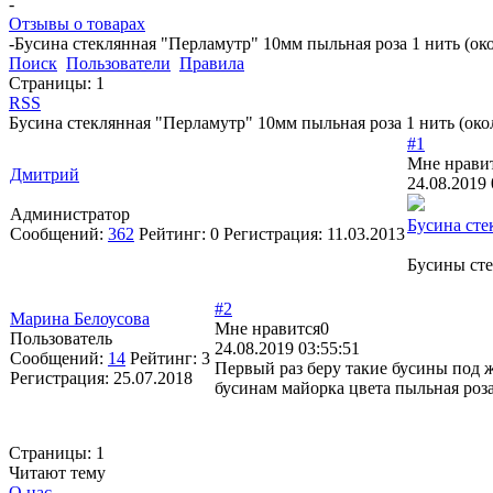
-
Отзывы о товарах
-
Бусина стеклянная "Перламутр" 10мм пыльная роза 1 нить (око
Поиск
Пользователи
Правила
Страницы:
1
RSS
Бусина стеклянная "Перламутр" 10мм пыльная роза 1 нить (око
#1
Мне нрави
Дмитрий
24.08.2019 
Администратор
Бусина сте
Сообщений:
362
Рейтинг:
0
Регистрация:
11.03.2013
Бусины сте
#2
Марина Белоусова
Мне нравится
0
Пользователь
24.08.2019 03:55:51
Сообщений:
14
Рейтинг:
3
Первый раз беру такие бусины под ж
Регистрация:
25.07.2018
бусинам майорка цвета пыльная роза ,
Страницы:
1
Читают тему
О нас