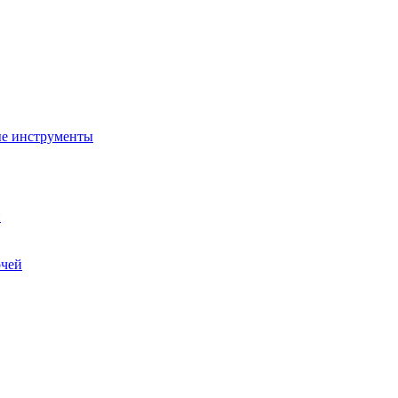
ые инструменты
и
очей