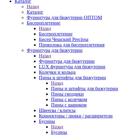
Каталог
Назад
Каталог
Фурнитура для бижутерии ОПТОМ
Бисероплетение
Назад
Бисероплетение
Бисер Чешский Preciosa
Проволока для бисероплетения
Фурнитура для бижутерии
Назад
Фурнитура для бижутерии
LUX фурнитура для бижутерии
Колечки и кольца
Пины и штифты для бижутерии
Назад
Пины и штифты для бижутерии
Пины гвоздики
Пины с колечком
Пины с шариком
Швензы / клипсы
Коннекторы / линки / расширители
Бусины
Назад
Бусины