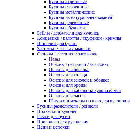
Бусины акриловые
Бусины стеклянные
Бусины металлические
Бусины из натуральных камней
Бусины деревянные
Бусины с буквами
Бейлы / держатели для кулонов
Концевики / калотты / скуфейки / кримпы
Шапочки для бусин
Застежки / тоглы / замочки
Основы / сеттинги / заготовки
Назад
Основы / сеттинги / заготовки
Основы для брелока
Основы для кольца
Основы для заколок и ободков
Основы для броши
Основы для кабошона кулона камеи
Основы для часов
Шнурки и чокеры на шею для кулонов и
Бусины разделители / рондели
Подвески и кулоны
Рамки для бусин
Проволока для рукоделия
Цепи и цепочки