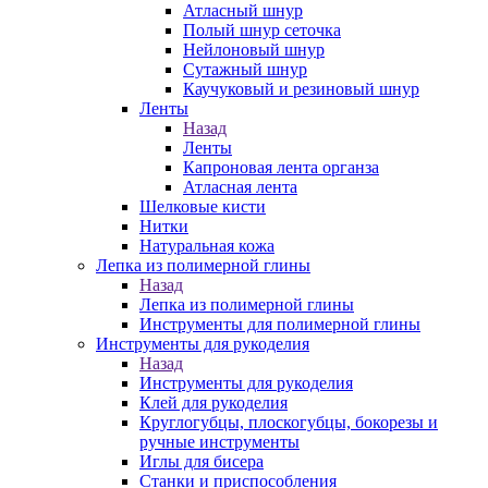
Атласный шнур
Полый шнур сеточка
Нейлоновый шнур
Сутажный шнур
Каучуковый и резиновый шнур
Ленты
Назад
Ленты
Капроновая лента органза
Атласная лента
Шелковые кисти
Нитки
Натуральная кожа
Лепка из полимерной глины
Назад
Лепка из полимерной глины
Инструменты для полимерной глины
Инструменты для рукоделия
Назад
Инструменты для рукоделия
Клей для рукоделия
Круглогубцы, плоскогубцы, бокорезы и
ручные инструменты
Иглы для бисера
Станки и приспособления