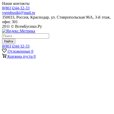
Наши контакты
8(861)244-32-33
vsembusiki@mail.ru
350033, Россия, Краснодар, ул. Ставропольская 96А, 3-й этаж,
офис 301
2011 © ВсемБусики.Ру
Найти
8(861)244-32-33
Отложенные
0
Корзина
пуста
0