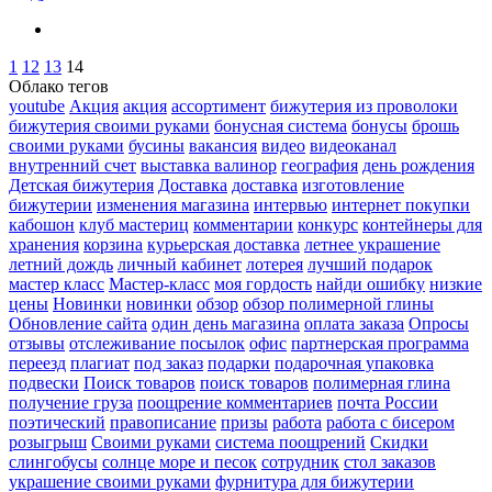
1
12
13
14
Облако тегов
youtube
Акция
акция
ассортимент
бижутерия из проволоки
бижутерия своими руками
бонусная система
бонусы
брошь
своими руками
бусины
вакансия
видео
видеоканал
внутренний счет
выставка валинор
география
день рождения
Детская бижутерия
Доставка
доставка
изготовление
бижутерии
изменения магазина
интервью
интернет покупки
кабошон
клуб мастериц
комментарии
конкурс
контейнеры для
хранения
корзина
курьерская доставка
летнее украшение
летний дождь
личный кабинет
лотерея
лучший подарок
мастер класс
Мастер-класс
моя гордость
найди ошибку
низкие
цены
Новинки
новинки
обзор
обзор полимерной глины
Обновление сайта
один день магазина
оплата заказа
Опросы
отзывы
отслеживание посылок
офис
партнерская программа
переезд
плагиат
под заказ
подарки
подарочная упаковка
подвески
Поиск товаров
поиск товаров
полимерная глина
получение груза
поощрение комментариев
почта России
поэтический
правописание
призы
работа
работа с бисером
розыгрыш
Своими руками
система поощрений
Скидки
слингобусы
солнце море и песок
сотрудник
стол заказов
украшение своими руками
фурнитура для бижутерии