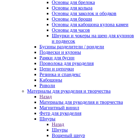
Основы для брелока
Основы для кольца
Основы для заколок и ободков
Основы для броши
Основы для кабошона кулона камеи
Основы для часов
Шнурки и чокеры на шею для кулонов
и подвесок
Бусины разделители / рондели
Подвески и кулоны
Рамки для бусин
Проволока для рукоделия
Цепи и цепочки
Резинка и спандекс
Кабошоны
Риволи
Материалы для рукоделия и творчества
Назад
Материалы для рукоделия и творчества
Магнитный винил
Фетр для рукоделия
Шнуры
Назад
Шнуры
Вощеный шнур