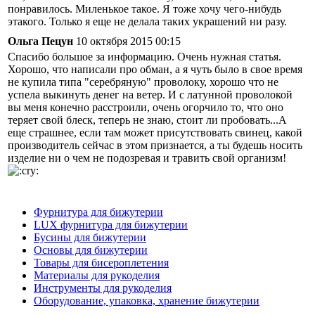
понравилось. Миленькое такое. Я тоже хочу чего-нибудь
этакого. Только я еще не делала таких украшений ни разу.
Ольга Пецун
10 октября 2015 00:15
Спасибо большое за информацию. Очень нужная статья.
Хорошо, что написали про обман, а я чуть было в свое время
не купила типа "серебряную" проволоку, хорошо что не
успела выкинуть денег на ветер. И с латунной проволокой
вы меня конечно расстроили, очень огорчило то, что оно
теряет свой блеск, теперь не знаю, стоит ли пробовать...А
еще страшнее, если там может присутствовать свинец, какой
производитель сейчас в этом признается, а ты будешь носить
изделие ни о чем не подозревая и травить свой организм!
Фурнитура для бижутерии
LUX фурнитура для бижутерии
Бусины для бижутерии
Основы для бижутерии
Товары для бисероплетения
Материалы для рукоделия
Инструменты для рукоделия
Оборудование, упаковка, хранение бижутерии