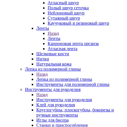
Атласный шнур
Полый шнур сеточка
Нейлоновый шнур
Сутажный шнур
Каучуковый и резиновый шнур
Ленты
Назад
Ленты
Капроновая лента органза
Атласная лента
Шелковые кисти
Нитки
Натуральная кожа
Лепка из полимерной глины
Назад
Лепка из полимерной глины
Инструменты для полимерной глины
Инструменты для рукоделия
Назад
Инструменты для рукоделия
Клей для рукоделия
Круглогубцы, плоскогубцы, бокорезы и
ручные инструменты
Иглы для бисера
Станки и приспособления