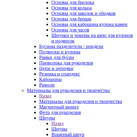
Основы для брелока
Основы для кольца
Основы для заколок и ободков
Основы для броши
Основы для кабошона кулона камеи
Основы для часов
Шнурки и чокеры на шею для кулонов
и подвесок
Бусины разделители / рондели
Подвески и кулоны
Рамки для бусин
Проволока для рукоделия
Цепи и цепочки
Резинка и спандекс
Кабошоны
Риволи
Материалы для рукоделия и творчества
Назад
Материалы для рукоделия и творчества
Магнитный винил
Фетр для рукоделия
Шнуры
Назад
Шнуры
Вощеный шнур