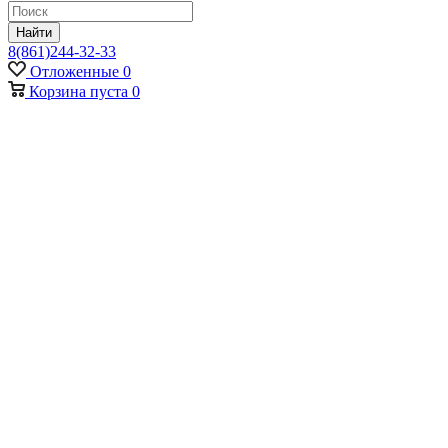
Найти
8(861)244-32-33
Отложенные
0
Корзина
пуста
0