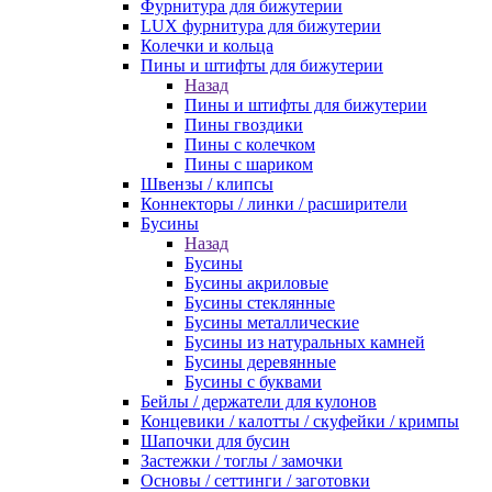
Фурнитура для бижутерии
LUX фурнитура для бижутерии
Колечки и кольца
Пины и штифты для бижутерии
Назад
Пины и штифты для бижутерии
Пины гвоздики
Пины с колечком
Пины с шариком
Швензы / клипсы
Коннекторы / линки / расширители
Бусины
Назад
Бусины
Бусины акриловые
Бусины стеклянные
Бусины металлические
Бусины из натуральных камней
Бусины деревянные
Бусины с буквами
Бейлы / держатели для кулонов
Концевики / калотты / скуфейки / кримпы
Шапочки для бусин
Застежки / тоглы / замочки
Основы / сеттинги / заготовки