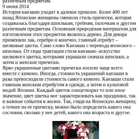
различным предметам.
9 июня 2014
История канзаши уходит в далекое прошлое. Более 400 лет
назад Японские женщины сменили стиль прически, которая
создавалась благодаря шпилькам, гребням, палочкам и другим
различным предметам. Основным природным материалом для
изготовления этих предметов являлось дерево. Для декора
применяли лак, серебро и конечно, главный атрибут –
шелковые цветы. Само слово Канзаши с перевода японского –
шпилька. От сюда трактация стиля канзаши- искусство
шелкового цветка, которыми украшали сначала шпильки, а
затем и женские прически.
Ярко украшенные цветами прически носили чаще всего
вместе с кимоно. Иногда, стоимость украшений канзаши в
разы превосходили стоимость самого кимоно. Канзаши стали
главным женским атрибутом в одежде, а затем и культовой
модой Японии. Каждый цветок олицетворял то или иное
значение, цвет цветка мог характеризовать как праздники, так
и важные события в жизни. Так, глядя на Японскую женщину,
а точнее на ее прическу, можно было определить какого она
сословия, сколько у нее детей, какого она возраста и другое.