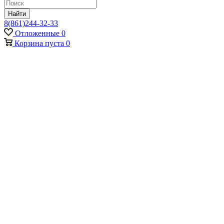
Найти
8(861)244-32-33
Отложенные
0
Корзина
пуста
0