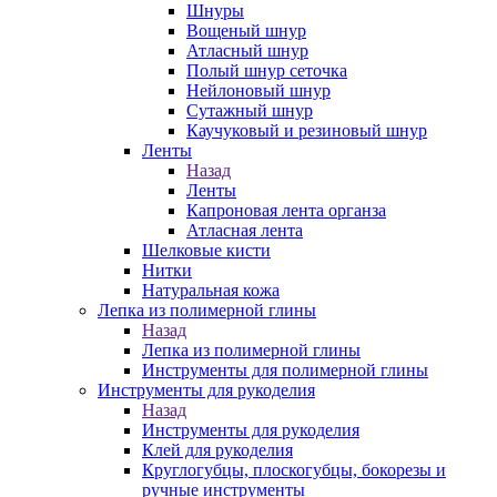
Шнуры
Вощеный шнур
Атласный шнур
Полый шнур сеточка
Нейлоновый шнур
Сутажный шнур
Каучуковый и резиновый шнур
Ленты
Назад
Ленты
Капроновая лента органза
Атласная лента
Шелковые кисти
Нитки
Натуральная кожа
Лепка из полимерной глины
Назад
Лепка из полимерной глины
Инструменты для полимерной глины
Инструменты для рукоделия
Назад
Инструменты для рукоделия
Клей для рукоделия
Круглогубцы, плоскогубцы, бокорезы и
ручные инструменты