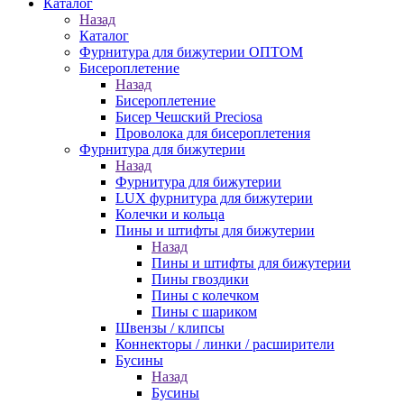
Каталог
Назад
Каталог
Фурнитура для бижутерии ОПТОМ
Бисероплетение
Назад
Бисероплетение
Бисер Чешский Preciosa
Проволока для бисероплетения
Фурнитура для бижутерии
Назад
Фурнитура для бижутерии
LUX фурнитура для бижутерии
Колечки и кольца
Пины и штифты для бижутерии
Назад
Пины и штифты для бижутерии
Пины гвоздики
Пины с колечком
Пины с шариком
Швензы / клипсы
Коннекторы / линки / расширители
Бусины
Назад
Бусины