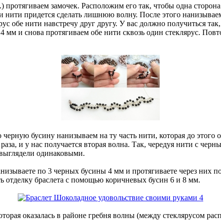
д.) протягиваем замочек. Расположим его так, чтобы одна сторон
сти нити придется сделать лишнюю волну. После этого нанизывае
ус обе нити навстречу друг другу. У вас должно получиться так,
мм и снова протягиваем обе нити сквозь один стеклярус. Повтор
ерную бусину нанизываем на ту часть нити, которая до этого ос
 раза, и у нас получается вторая волна. Так, чередуя нити с че
 выглядели одинаковыми.
анизываете по 3 черных бусины 4 мм и протягиваете через них п
ь отделку браслета с помощью коричневых бусин 6 и 8 мм.
 которая оказалась в районе гребня волны (между стеклярусом р