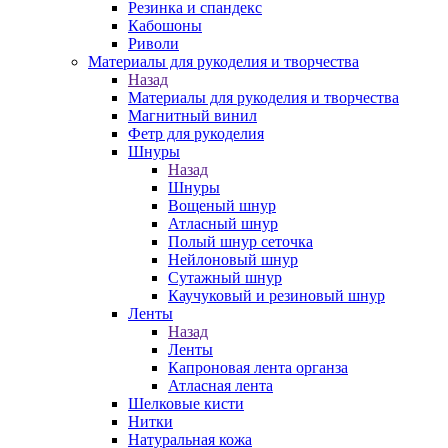
Резинка и спандекс
Кабошоны
Риволи
Материалы для рукоделия и творчества
Назад
Материалы для рукоделия и творчества
Магнитный винил
Фетр для рукоделия
Шнуры
Назад
Шнуры
Вощеный шнур
Атласный шнур
Полый шнур сеточка
Нейлоновый шнур
Сутажный шнур
Каучуковый и резиновый шнур
Ленты
Назад
Ленты
Капроновая лента органза
Атласная лента
Шелковые кисти
Нитки
Натуральная кожа