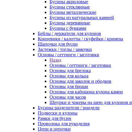
Бусины акриловые
Бусины стеклянные
Бусины металлические
Бусины из натуральных камней
Бусины деревянные
Бусины с буквами
Бейлы / держатели для кулонов
Концевики / калотты / скуфейки / кримпы
Шапочки для бусин
Застежки / тоглы / замочки
Основы / сеттинги / заготовки
Назад
Основы / сеттинги / заготовки
Основы для брелока
Основы для кольца
Основы для заколок и ободков
Основы для броши
Основы для кабошона кулона камеи
Основы для часов
Шнурки и чокеры на шею для кулонов и
Бусины разделители / рондели
Подвески и кулоны
Рамки для бусин
Проволока для рукоделия
Цепи и цепочки