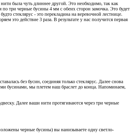
а нити была чуть длиннее другой. Это необходимо, так как
м по три черные бусины 4 мм с обеих сторон замочка. Это будет
 будто стеклярус - это перекладина на веревочной лестнице.
яем это действие 3 раза. В результате у нас получится первая
тавалась без бусин, соединяя только стеклярус. Далее снова
рными бусинами, мы плетем наш браслет до конца. Напоминаем,
одвеску. Далее ваши нити протягиваются через три черные
асположены черные бусины) вы нанизываете одну светло-