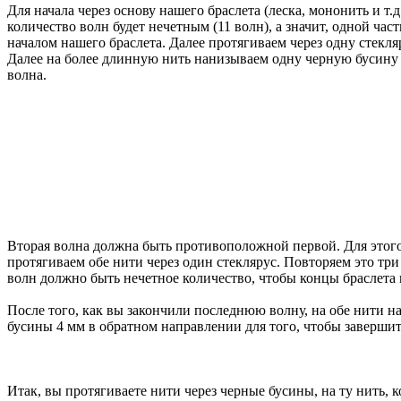
Для начала через основу нашего браслета (леска, мононить и т.
количество волн будет нечетным (11 волн), а значит, одной ча
началом нашего браслета. Далее протягиваем через одну стекляр
Далее на более длинную нить нанизываем одну черную бусину 4 
волна.
Вторая волна должна быть противоположной первой. Для этого ч
протягиваем обе нити через один стеклярус. Повторяем это три
волн должно быть нечетное количество, чтобы концы браслета
После того, как вы закончили последнюю волну, на обе нити н
бусины 4 мм в обратном направлении для того, чтобы завершит
Итак, вы протягиваете нити через черные бусины, на ту нить,