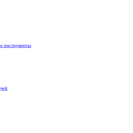
ые инструменты
и
очей