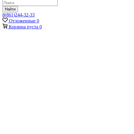
Найти
8(861)244-32-33
Отложенные
0
Корзина
пуста
0