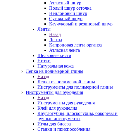
Атласный шнур
Полый шнур сеточка
Нейлоновый шнур
Сутажный шнур
Каучуковый и резиновый шнур
Ленты
Назад
Ленты
Капроновая лента органза
Атласная лента
Шелковые кисти
Нитки
Натуральная кожа
Лепка из полимерной глины
Назад
Лепка из полимерной глины
Инструменты для полимерной глины
Инструменты для рукоделия
Назад
Инструменты для рукоделия
Клей для рукоделия
Круглогубцы, плоскогубцы, бокорезы и
ручные инструменты
Иглы для бисера
Станки и приспособления