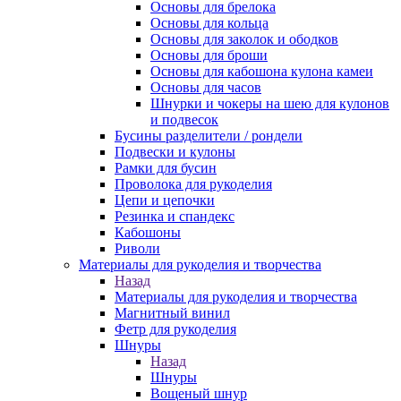
Основы для брелока
Основы для кольца
Основы для заколок и ободков
Основы для броши
Основы для кабошона кулона камеи
Основы для часов
Шнурки и чокеры на шею для кулонов
и подвесок
Бусины разделители / рондели
Подвески и кулоны
Рамки для бусин
Проволока для рукоделия
Цепи и цепочки
Резинка и спандекс
Кабошоны
Риволи
Материалы для рукоделия и творчества
Назад
Материалы для рукоделия и творчества
Магнитный винил
Фетр для рукоделия
Шнуры
Назад
Шнуры
Вощеный шнур