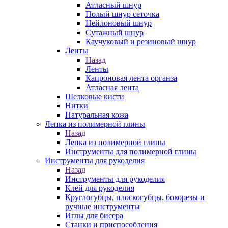
Атласный шнур
Полый шнур сеточка
Нейлоновый шнур
Сутажный шнур
Каучуковый и резиновый шнур
Ленты
Назад
Ленты
Капроновая лента органза
Атласная лента
Шелковые кисти
Нитки
Натуральная кожа
Лепка из полимерной глины
Назад
Лепка из полимерной глины
Инструменты для полимерной глины
Инструменты для рукоделия
Назад
Инструменты для рукоделия
Клей для рукоделия
Круглогубцы, плоскогубцы, бокорезы и
ручные инструменты
Иглы для бисера
Станки и приспособления