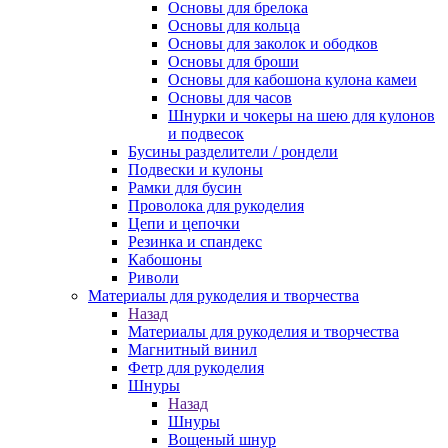
Основы для брелока
Основы для кольца
Основы для заколок и ободков
Основы для броши
Основы для кабошона кулона камеи
Основы для часов
Шнурки и чокеры на шею для кулонов
и подвесок
Бусины разделители / рондели
Подвески и кулоны
Рамки для бусин
Проволока для рукоделия
Цепи и цепочки
Резинка и спандекс
Кабошоны
Риволи
Материалы для рукоделия и творчества
Назад
Материалы для рукоделия и творчества
Магнитный винил
Фетр для рукоделия
Шнуры
Назад
Шнуры
Вощеный шнур