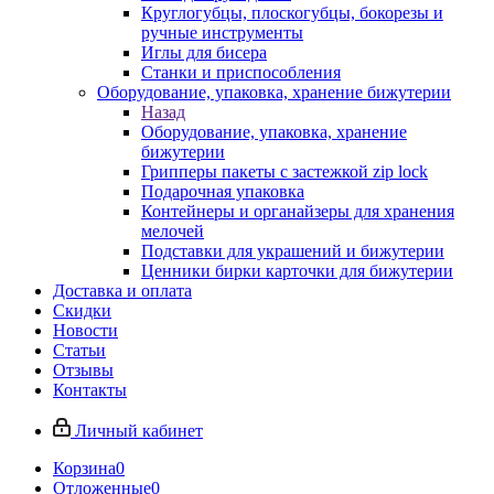
Круглогубцы, плоскогубцы, бокорезы и
ручные инструменты
Иглы для бисера
Станки и приспособления
Оборудование, упаковка, хранение бижутерии
Назад
Оборудование, упаковка, хранение
бижутерии
Грипперы пакеты с застежкой zip lock
Подарочная упаковка
Контейнеры и органайзеры для хранения
мелочей
Подставки для украшений и бижутерии
Ценники бирки карточки для бижутерии
Доставка и оплата
Скидки
Новости
Статьи
Отзывы
Контакты
Личный кабинет
Корзина
0
Отложенные
0