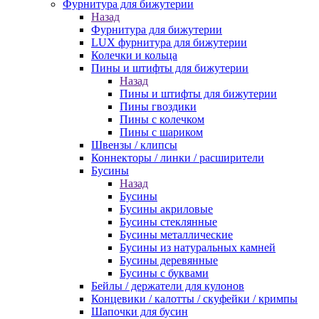
Фурнитура для бижутерии
Назад
Фурнитура для бижутерии
LUX фурнитура для бижутерии
Колечки и кольца
Пины и штифты для бижутерии
Назад
Пины и штифты для бижутерии
Пины гвоздики
Пины с колечком
Пины с шариком
Швензы / клипсы
Коннекторы / линки / расширители
Бусины
Назад
Бусины
Бусины акриловые
Бусины стеклянные
Бусины металлические
Бусины из натуральных камней
Бусины деревянные
Бусины с буквами
Бейлы / держатели для кулонов
Концевики / калотты / скуфейки / кримпы
Шапочки для бусин