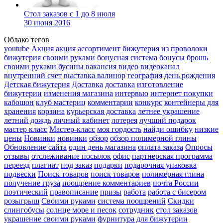
Стол заказов с 1 до 8 июля
30 июня 2016
Облако тегов
youtube
Акция
акция
ассортимент
бижутерия из проволоки
бижутерия своими руками
бонусная система
бонусы
брошь
своими руками
бусины
вакансия
видео
видеоканал
внутренний счет
выставка валинор
география
день рождения
Детская бижутерия
Доставка
доставка
изготовление
бижутерии
изменения магазина
интервью
интернет покупки
кабошон
клуб мастериц
комментарии
конкурс
контейнеры для
хранения
корзина
курьерская доставка
летнее украшение
летний дождь
личный кабинет
лотерея
лучший подарок
мастер класс
Мастер-класс
моя гордость
найди ошибку
низкие
цены
Новинки
новинки
обзор
обзор полимерной глины
Обновление сайта
один день магазина
оплата заказа
Опросы
отзывы
отслеживание посылок
офис
партнерская программа
переезд
плагиат
под заказ
подарки
подарочная упаковка
подвески
Поиск товаров
поиск товаров
полимерная глина
получение груза
поощрение комментариев
почта России
поэтический
правописание
призы
работа
работа с бисером
розыгрыш
Своими руками
система поощрений
Скидки
слингобусы
солнце море и песок
сотрудник
стол заказов
украшение своими руками
фурнитура для бижутерии