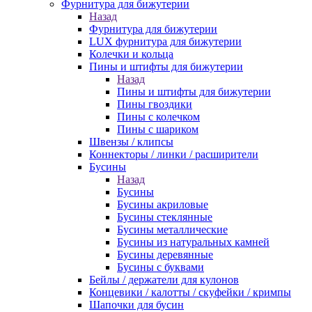
Фурнитура для бижутерии
Назад
Фурнитура для бижутерии
LUX фурнитура для бижутерии
Колечки и кольца
Пины и штифты для бижутерии
Назад
Пины и штифты для бижутерии
Пины гвоздики
Пины с колечком
Пины с шариком
Швензы / клипсы
Коннекторы / линки / расширители
Бусины
Назад
Бусины
Бусины акриловые
Бусины стеклянные
Бусины металлические
Бусины из натуральных камней
Бусины деревянные
Бусины с буквами
Бейлы / держатели для кулонов
Концевики / калотты / скуфейки / кримпы
Шапочки для бусин