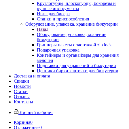
Круглогубцы, плоскогубцы, бокорезы и
ручные инструменты
Иглы для бисера
Станки и приспособления
Оборудование, упаковка, хранение бижутерии
Назад
Оборудование, упаковка, хранение
бижутерии
Грипперы пакеты с застежкой zip lock
Подарочная упаковка
Контейнеры и органайзеры для хранения
мелочей
Подставки для украшений и бижутерии
Ценники бирки карточки для бижутерии
Доставка и оплата
Скидки
Новости
Статьи
Отзывы
Контакты
Личный кабинет
Корзина
0
Отложенные
0