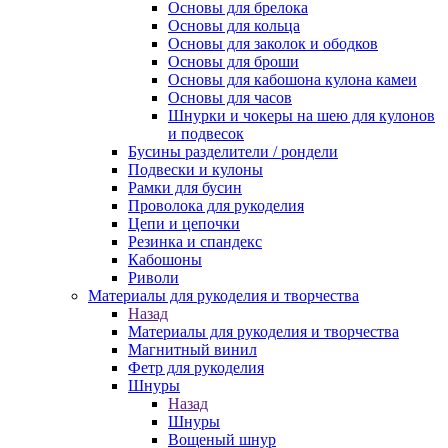
Основы для брелока
Основы для кольца
Основы для заколок и ободков
Основы для броши
Основы для кабошона кулона камеи
Основы для часов
Шнурки и чокеры на шею для кулонов
и подвесок
Бусины разделители / рондели
Подвески и кулоны
Рамки для бусин
Проволока для рукоделия
Цепи и цепочки
Резинка и спандекс
Кабошоны
Риволи
Материалы для рукоделия и творчества
Назад
Материалы для рукоделия и творчества
Магнитный винил
Фетр для рукоделия
Шнуры
Назад
Шнуры
Вощеный шнур