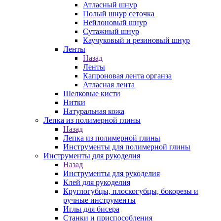
Атласный шнур
Полый шнур сеточка
Нейлоновый шнур
Сутажный шнур
Каучуковый и резиновый шнур
Ленты
Назад
Ленты
Капроновая лента органза
Атласная лента
Шелковые кисти
Нитки
Натуральная кожа
Лепка из полимерной глины
Назад
Лепка из полимерной глины
Инструменты для полимерной глины
Инструменты для рукоделия
Назад
Инструменты для рукоделия
Клей для рукоделия
Круглогубцы, плоскогубцы, бокорезы и
ручные инструменты
Иглы для бисера
Станки и приспособления