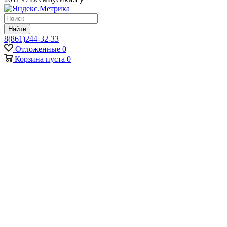
Найти
8(861)244-32-33
Отложенные
0
Корзина
пуста
0