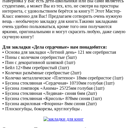
Наверняка у Вас есть дети-школьники или Вы сами являетесь
студентами, а может Вы из тех, кто, не смотря на просторы
интернета, с удовольствием берётся за книгу?! Этот Мастер-
Класс именно для Вас! Предлагаем сотворить очень нужную
вещь - необычную закладку для книги.Такими закладками
очень удобно пользоваться, кроме того они получаются
яркими, оригинальными и могут скрасить любую, даже самую
скучную книгу!
Для закладки «Дела сердечные» нам понадобится:
• Основа для закладки «Летний день» 121 мм серебристая
• Пины с колечком серебристые (5шт)
• Пин с декоративной шляпкой (1шт)
• Бейл 12×8мм серебристый (1шт)
• Колечки разъёмные серебристые (2шт)
• Колечко металлическое «Плетеное» 18мм серебристое (1шт)
• Бусина стеклянная «Сердечная» 10?10мм голубая (1шт)
• Бусина лэмпворк «Анима» 25?25мм голубая (1шт)
• Бусина стеклянная «Ледяная» синяя 6мм (2шт)
• Бусина стеклянная «Крисоль» 8?8мм синяя (1шт)
• Бусина акриловая «Флорина» 8мм синяя (2шт)
• Плоскогубцы, бокорезы, круглогубцы .