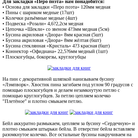
Для закладки «Перо поэта» нам понадобится:
• Основа для закладки «Перо поэта» 120мм медная
• Пины с шариком медные (17шт)
• Колечки разъёмные медные (4шт)
• Подвеска «Розали» 4,6?2,2см медная
• Цепочка «Шекли» со звеном 4?3мм медная (5см)
• Бусина акриловая «Диора» 8мм красная (5шт)
• Бусина акриловая «Диора» 8мм жёлтая (6шт)
• Бусина стеклянная «Кристаль» 4?3 красная (6шт)
• Коннектор «Офидиана» 22,5?6мм медный (1шт)
• Плоскогубцы, бокорезы, круглогубцы
На пин с декоративной шляпкой нанизываем бусину
«Лэмпворк». Хвостик пина загибаем под углом 90 градусов с
помощью плоскогубцев и делаем незамкнутую петлю с
помощью круглогубцев. За петлю цепляем колечко
"Плетёное" и плотно смыкаем петлю.
Бейл аккуратно размыкаем, цепляем за бусину «Сердечную» и
плотно смыкаем штырьки бейла. В отверстие бейла вставляем
разомкнутое колечко. Все остальные бусины накручиваем на