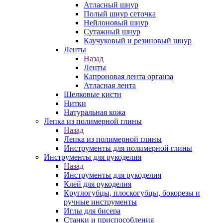
Атласный шнур
Полый шнур сеточка
Нейлоновый шнур
Сутажный шнур
Каучуковый и резиновый шнур
Ленты
Назад
Ленты
Капроновая лента органза
Атласная лента
Шелковые кисти
Нитки
Натуральная кожа
Лепка из полимерной глины
Назад
Лепка из полимерной глины
Инструменты для полимерной глины
Инструменты для рукоделия
Назад
Инструменты для рукоделия
Клей для рукоделия
Круглогубцы, плоскогубцы, бокорезы и
ручные инструменты
Иглы для бисера
Станки и приспособления