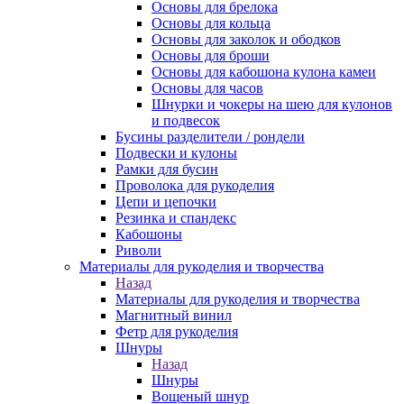
Основы для брелока
Основы для кольца
Основы для заколок и ободков
Основы для броши
Основы для кабошона кулона камеи
Основы для часов
Шнурки и чокеры на шею для кулонов
и подвесок
Бусины разделители / рондели
Подвески и кулоны
Рамки для бусин
Проволока для рукоделия
Цепи и цепочки
Резинка и спандекс
Кабошоны
Риволи
Материалы для рукоделия и творчества
Назад
Материалы для рукоделия и творчества
Магнитный винил
Фетр для рукоделия
Шнуры
Назад
Шнуры
Вощеный шнур