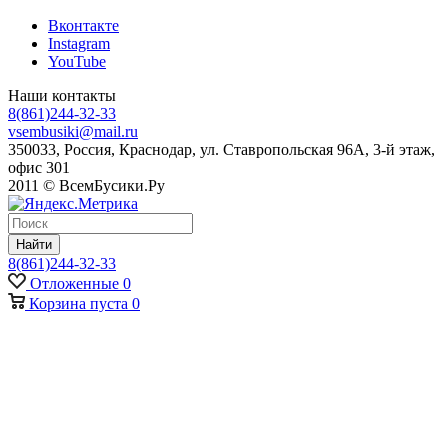
Вконтакте
Instagram
YouTube
Наши контакты
8(861)244-32-33
vsembusiki@mail.ru
350033, Россия, Краснодар, ул. Ставропольская 96А, 3-й этаж,
офис 301
2011 © ВсемБусики.Ру
Найти
8(861)244-32-33
Отложенные
0
Корзина
пуста
0