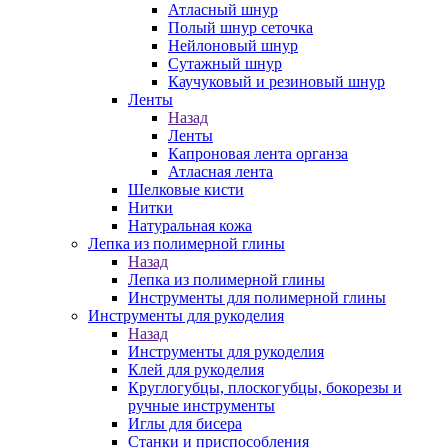
Атласный шнур
Полый шнур сеточка
Нейлоновый шнур
Сутажный шнур
Каучуковый и резиновый шнур
Ленты
Назад
Ленты
Капроновая лента органза
Атласная лента
Шелковые кисти
Нитки
Натуральная кожа
Лепка из полимерной глины
Назад
Лепка из полимерной глины
Инструменты для полимерной глины
Инструменты для рукоделия
Назад
Инструменты для рукоделия
Клей для рукоделия
Круглогубцы, плоскогубцы, бокорезы и
ручные инструменты
Иглы для бисера
Станки и приспособления