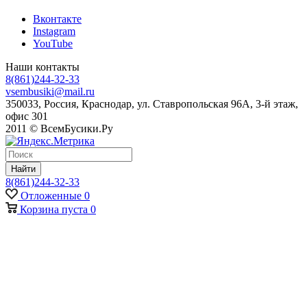
Вконтакте
Instagram
YouTube
Наши контакты
8(861)244-32-33
vsembusiki@mail.ru
350033, Россия, Краснодар, ул. Ставропольская 96А, 3-й этаж,
офис 301
2011 © ВсемБусики.Ру
Найти
8(861)244-32-33
Отложенные
0
Корзина
пуста
0