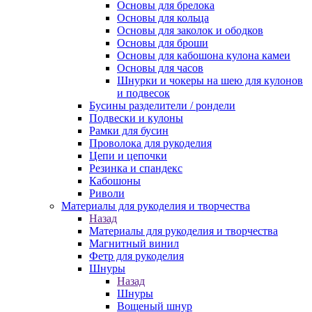
Основы для брелока
Основы для кольца
Основы для заколок и ободков
Основы для броши
Основы для кабошона кулона камеи
Основы для часов
Шнурки и чокеры на шею для кулонов
и подвесок
Бусины разделители / рондели
Подвески и кулоны
Рамки для бусин
Проволока для рукоделия
Цепи и цепочки
Резинка и спандекс
Кабошоны
Риволи
Материалы для рукоделия и творчества
Назад
Материалы для рукоделия и творчества
Магнитный винил
Фетр для рукоделия
Шнуры
Назад
Шнуры
Вощеный шнур