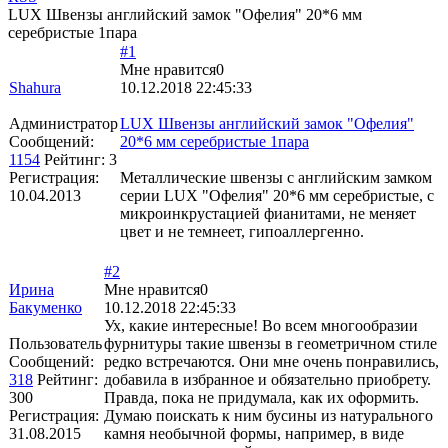
LUX Швензы английский замок "Офелия" 20*6 мм
серебристые 1пара
#1
Мне нравится
0
Shahura
10.12.2018 22:45:33
Администратор
LUX Швензы английский замок "Офелия"
Сообщений:
20*6 мм серебристые 1пара
1154
Рейтинг:
3
Регистрация:
Металлические швензы с английским замком
10.04.2013
серии LUX "Офелия" 20*6 мм серебристые, с
микроинкрустацией фианитами, не меняет
цвет и не темнеет, гипоаллергенно.
#2
Ирина
Мне нравится
0
Бакуменко
10.12.2018 22:45:33
Ух, какие интересные! Во всем многообразии
Пользователь
фурнитуры такие швензы в геометричном стиле
Сообщений:
редко встречаются. Они мне очень понравились,
318
Рейтинг:
добавила в избранное и обязательно приобрету.
300
Правда, пока не придумала, как их оформить.
Регистрация:
Думаю поискать к ним бусины из натурального
31.08.2015
камня необычной формы, например, в виде