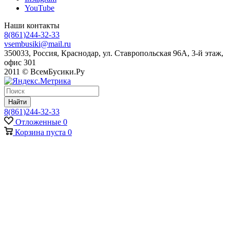
YouTube
Наши контакты
8(861)244-32-33
vsembusiki@mail.ru
350033, Россия, Краснодар, ул. Ставропольская 96А, 3-й этаж,
офис 301
2011 © ВсемБусики.Ру
Найти
8(861)244-32-33
Отложенные
0
Корзина
пуста
0