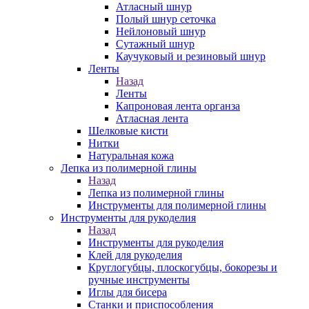
Атласный шнур
Полый шнур сеточка
Нейлоновый шнур
Сутажный шнур
Каучуковый и резиновый шнур
Ленты
Назад
Ленты
Капроновая лента органза
Атласная лента
Шелковые кисти
Нитки
Натуральная кожа
Лепка из полимерной глины
Назад
Лепка из полимерной глины
Инструменты для полимерной глины
Инструменты для рукоделия
Назад
Инструменты для рукоделия
Клей для рукоделия
Круглогубцы, плоскогубцы, бокорезы и
ручные инструменты
Иглы для бисера
Станки и приспособления