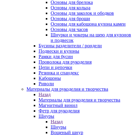
Основы для брелока
Основы для кольца
Основы для заколок и ободков
Основы для броши
Основы для кабошона кулона камеи
Основы для часов
Шнурки и чокеры на шею для кулонов
и подвесок
Бусины разделители / рондели
Подвески и кулоны
Рамки для бусин
Проволока для рукоделия
Цепи и цепочки
Резинка и спандекс
Кабошоны
Риволи
Материалы для рукоделия и творчества
Назад
Материалы для рукоделия и творчества
Магнитный винил
Фетр для рукоделия
Шнуры
Назад
Шнуры
Вощеный шнур